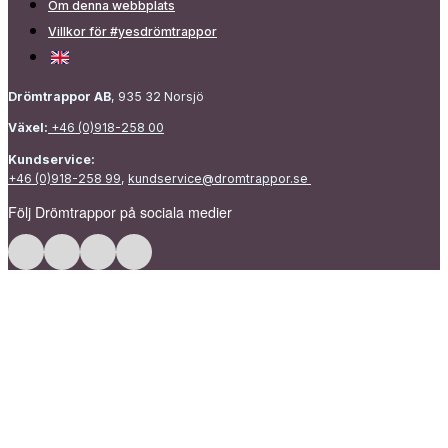
Om denna webbplats
Villkor för #yesdrömtrappor
Drömtrappor AB
, 935 32 Norsjö
Växel:
+46 (0)918-258 00
Kundservice:
+46 (0)918-258 99
,
kundservice@dromtrappor.se
Följ Drömtrappor på sociala medier
Följ Drömtrappor på Facebook
Följ Drömtrappor på Instagram
Följ Drömtrappor på LinkedIn
Följ Drömtrappor på Pinterest