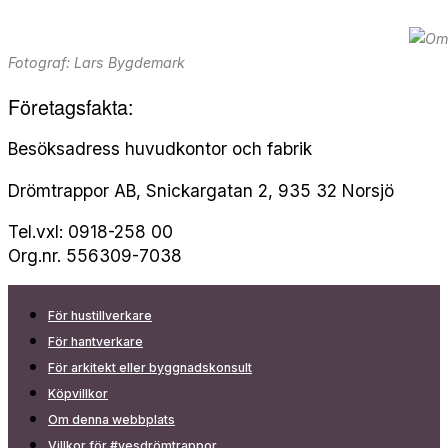
Fotograf: Lars Bygdemark
Företagsfakta:
Besöksadress huvudkontor och fabrik
Drömtrappor AB, Snickargatan 2, 935 32 Norsjö
Tel.vxl: 0918-258 00
Org.nr. 556309-7038
För hustillverkare
För hantverkare
För arkitekt eller byggnadskonsult
Köpvillkor
Om denna webbplats
Villkor för #yesdrömtrappor