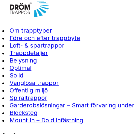
Om trapptyper
Före och efter trappbyte
Loft- & spartrappor
Trappdetaljer
Belysning
Optimal
Solid
Vanglösa trappor
Offentlig miljö
Spiraltrappor
Garderobslösningar – Smart förvaring unde
Blocksteg
Mount In – Dold infästning