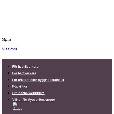
Spar T
Visa mer
För hustillverkare
För hantverkare
För arkitekt eller byggnadskonsult
Köpvillkor
Om denna webbplats
Villkor för #yesdrömtrappor