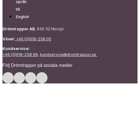
Drömtrappor AB
, 935 32 Norsjö
Växel:
+46 (0)918-258 00
Kundservice:
+46 (0)918-258 99
,
kundservice@dromtrappor.se
Följ Drömtrappor på sociala medier
Följ Drömtrappor på Facebook
Följ Drömtrappor på Instagram
Följ Drömtrappor på LinkedIn
Följ Drömtrappor på Pinterest