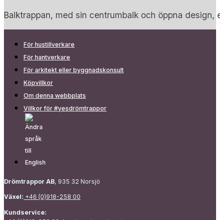
Balktrappan, med sin centrumbalk och öppna design, er
För hustillverkare
För hantverkare
För arkitekt eller byggnadskonsult
Köpvillkor
Om denna webbplats
Villkor för #yesdrömtrappor
Drömtrappor AB
, 935 32 Norsjö
Växel:
+46 (0)918-258 00
Kundservice: