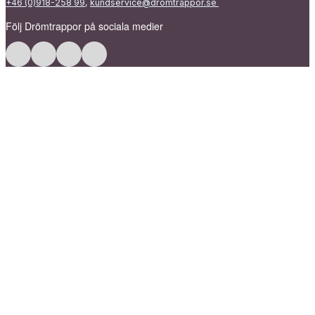
+46 (0)918-258 99
,
kundservice@dromtrappor.se
Följ Drömtrappor på sociala medier
Följ Drömtrappor på Facebook
Följ Drömtrappor på Instagram
Följ Drömtrappor på LinkedIn
Följ Drömtrappor på Pinterest