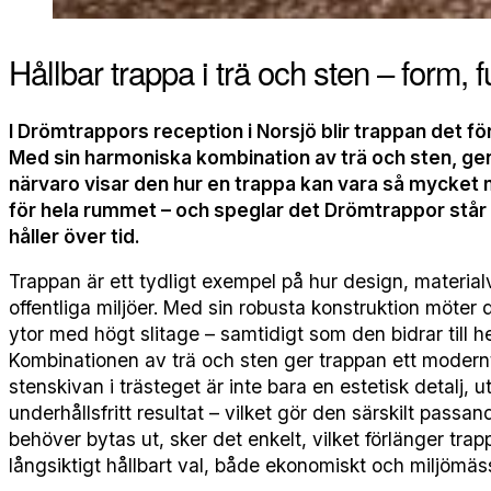
Hållbar trappa i trä och sten – form, 
I Drömtrappors reception i Norsjö blir trappan det för
Med sin harmoniska kombination av trä och sten, gen
närvaro visar den hur en trappa kan vara så mycket 
för hela rummet – och speglar det Drömtrappor står 
håller över tid.
Trappan är ett tydligt exempel på hur design, material
offentliga miljöer. Med sin robusta konstruktion möter 
ytor med högt slitage – samtidigt som den bidrar till 
Kombinationen av trä och sten ger trappan ett modernt 
stenskivan i trästeget är inte bara en estetisk detalj, u
underhållsfritt resultat – vilket gör den särskilt passand
behöver bytas ut, sker det enkelt, vilket förlänger trap
långsiktigt hållbart val, både ekonomiskt och miljömäss