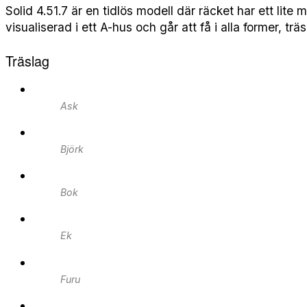
Solid 4.51.7 är en tidlös modell där räcket har ett l
visualiserad i ett A-hus och går att få i alla former, tr
Träslag
Ask
Björk
Bok
Ek
Furu